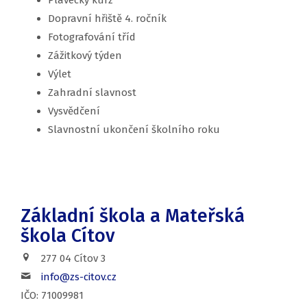
Plavecký kurz
Dopravní hřiště 4. ročník
Fotografování tříd
Zážitkový týden
Výlet
Zahradní slavnost
Vysvědčení
Slavnostní ukončení školního roku
Základní škola a Mateřská
škola Cítov
277 04 Cítov 3
info@zs-citov.cz
IČO: 71009981