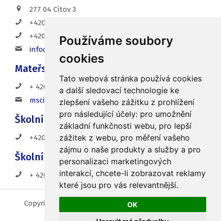
277 04 Cítov 3
+420 720 156 566 - ředitelna
+420 737 578 965 - sborovna
Používáme soubory
info@zs-citov.cz
cookies
Mateřská škola
Tato webová stránka používá cookies
+ 420 315 692 078
a další sledovací technologie ke
mscitov@seznam.cz
zlepšení vašeho zážitku z prohlížení
pro následující účely:
pro umožnění
Školní družina
základní funkčnosti webu
,
pro lepší
zážitek z webu
,
pro měření vašeho
+420 737 578 965
zájmu o naše produkty a služby a pro
Školní jídelna
personalizaci marketingových
interakcí
,
chcete-li zobrazovat reklamy
+ 420 605 485 379
které jsou pro vás relevantnější
.
Copyright 2018 © Základní škola a Mateřská škola
OK
Cítov