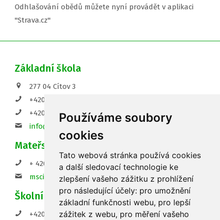
Odhlašování obědů můžete nyní provádět v aplikaci
"Strava.cz"
Základní škola
277 04 Cítov 3
+420 720 156 566 - ředitelna
+420 737 578 965 - sborovna
Používáme soubory
info@zs-citov.cz
cookies
Mateřská škola
Tato webová stránka používá cookies
+ 420 315 692 078
a další sledovací technologie ke
mscitov@seznam.cz
zlepšení vašeho zážitku z prohlížení
pro následující účely:
pro umožnění
Školní družina
základní funkčnosti webu
,
pro lepší
zážitek z webu
,
pro měření vašeho
+420 737 578 965