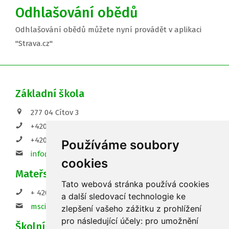
Odhlašování obědů
Odhlašování obědů můžete nyní provádět v aplikaci
"Strava.cz"
Základní škola
277 04 Cítov 3
+420 720 156 566 - ředitelna
+420 737 578 965 - sborovna
Používáme soubory
info@zs-citov.cz
cookies
Mateřská škola
Tato webová stránka používá cookies
+ 420 315 692 078
a další sledovací technologie ke
mscitov@seznam.cz
zlepšení vašeho zážitku z prohlížení
pro následující účely:
pro umožnění
Školní družina